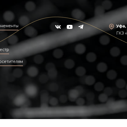
онементы
Уфа,
ГКЗ 
естр
осетителям