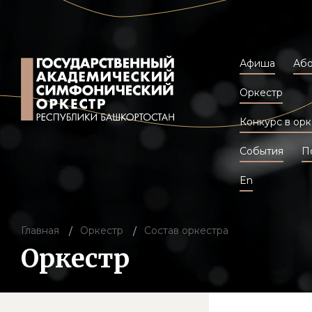
Афиша
Аб
Оркестр
Конкурс в орк
События
П
En
Главная
Оркестр
Состав оркестра
Оркестр