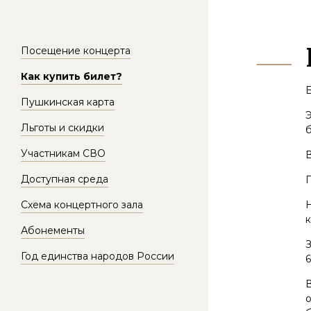
Посещение концерта
Как купить билет?
Б
Пушкинская карта
Э
Льготы и скидки
б
Участникам СВО
В
Доступная среда
П
Схема концертного зала
Н
к
Абонементы
З
Год единства народов России
6
В
о