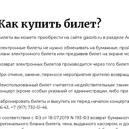
Как купить билет?
илеты вы можете приобрести на сайте gasorb.ru в разделе 
лектронные билеты не нужно обменивать на бумажные, пройт
ланк электронного билета или предъявив билет на экране м
озврат электронных билетов производится через того билет
ри отмене, замене, переносе мероприятия зрителю возвраща
еиспользованный билет считается недействительным: таким 
онцерт (кроме особых указаний от администрации, либо при
абронировать билеты и выкупить их перед началом концерта 
6-43, +7 (917) 730-51-46.
 соответствии с ФЗ от 18.07.2019 N 193-ФЗ возврат бумажно
ригинального бланка билета, чека, выданного кассиром, и д