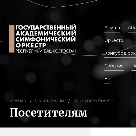
Афиша
Аб
Оркестр
Конкурс в орк
События
П
En
Главная
Посетителям
Как купить билет?
Посетителям