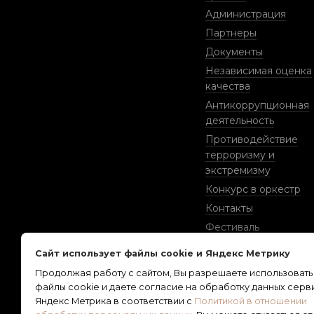
Администрация
Партнеры
Документы
Независимая оценка
качества
Антикоррупционная
деятельность
Противодействие
терроризму и
экстремизму
Конкурс в оркестр
Контакты
Фестиваль
классической музык
Сайт использует файлы cookie и Яндекс Метрику
«Романтика осени»
Продолжая работу с сайтом, Вы разрешаете использовать
Сотрудничество
файлы cookie и даете согласие на обработку данных сер
Яндекс Метрика в соответствии с
Политикой в отношении