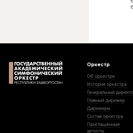
б
б
Оркестр
Об оркестре
История оркестра
Генеральный директ
Главный дирижер
Дирижеры
Состав оркестра
Приглашённые
артисты