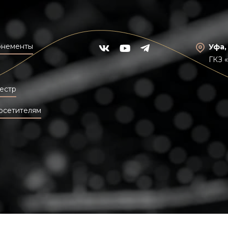
онементы
Уфа,
ГКЗ 
естр
осетителям