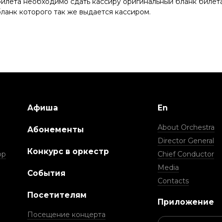
илета необходимо сдать кассиру оригинальный бланк билета 
ланк которого так же выдается кассиром.
Афиша
En
About Orchestra
Абонементы
Director General
Конкурс в оркестр
ор
Chief Conductor
Media
События
Contacts
Посетителям
Приложение
Посещение концерта