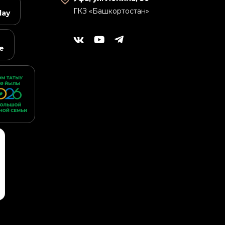
ГКЗ «Башкортостан»
lay
e