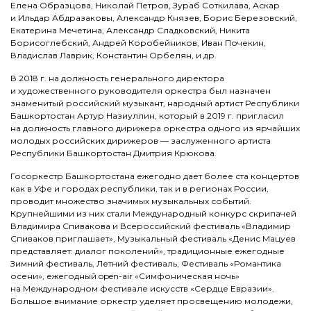
Елена Образцова, Николай Петров, Зураб Соткилава, Аскар
и Ильдар Абдразаковы, Александр Князев, Борис Березовский,
Екатерина Мечетина, Александр Сладковский, Никита
Борисоглебский, Андрей Коробейников, Иван Почекин,
Владислав Лаврик, Константин Орбелян, и др.
В 2018 г. на должность генерального директора
и художественного руководителя оркестра был назначен
знаменитый российский музыкант, народный артист Республики
Башкортостан Артур Назиуллин, который в 2019 г. пригласил
на должность главного дирижера оркестра одного из ярчайших
молодых российских дирижеров — заслуженного артиста
Республики Башкортостан Дмитрия Крюкова.
Госоркестр Башкортостана ежегодно дает более ста концертов
как в Уфе и городах республики, так и в регионах России,
проводит множество значимых музыкальных событий.
Крупнейшими из них стали Международный конкурс скрипачей
Владимира Спивакова и Всероссийский фестиваль «Владимир
Спиваков приглашает», Музыкальный фестиваль «Денис Мацуев
представляет: диалог поколений», традиционные ежегодные
Зимний фестиваль, Летний фестиваль, Фестиваль «Романтика
осени», ежегодный open-air «Симфоническая ночь»
на Международном фестивале искусств «Сердце Евразии».
Большое внимание оркестр уделяет просвещению молодежи,