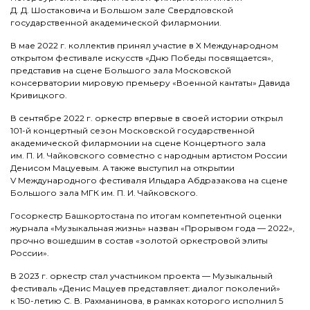
Д. Д. Шостаковича и Большом зале Свердловской
государственной академической филармонии.
В мае 2022 г. коллектив принял участие в X Международном
открытом фестивале искусств «Дню Победы посвящается»,
представив на сцене Большого зала Московской
консерватории мировую премьеру «Военной кантаты» Давида
Кривицкого.
В сентябре 2022 г. оркестр впервые в своей истории открыл
101-й концертный сезон Московской государственной
академической филармонии на сцене Концертного зала
им. П. И. Чайковского совместно с народным артистом России
Денисом Мацуевым. А также выступил на открытии
V Международного фестиваля Ильдара Абдразакова на сцене
Большого зала МГК им. П. И. Чайковского.
Госоркестр Башкортостана по итогам компетентной оценки
журнала «Музыкальная жизнь» назван «Прорывом года — 2022»,
прочно вошедшим в состав «золотой оркестровой элиты
России».
В 2023 г. оркестр стал участником проекта — Музыкальный
фестиваль «Денис Мацуев представляет: диалог поколений»
к 150-летию С. В. Рахманинова, в рамках которого исполнил 5