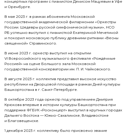
концертных программ с пианистом Денисом Мацуевым в Уфе
и Оренбурге.
В мае 2023 г. в рамках абонемента Московской
государственной академической филармонии «Оркестры
России. Шедевры русской симфонической музыки», НСО
РБ успешно выступил с пианисткой Екатериной Мечетиной
и покорил московскую публику древними ритмами «Весны
священной» Стравинского.
В июне 2023 г. оркестр выступил на открытии
VI Всероссийского музыкального фестиваля «Рождённые
Россией» на сцене Большого зала Московской
государственной консерватории им. П. И. Чайковского.
В августе 2023 г. коллектив представил высокое искусство
республики на Дворцовой площади в рамках Дней культуры
Башкортостана в г. Санкт-Петербурге.
В октябре 2023 года оркестр под управлением Дмитрия
Крюкова впервые в истории культуры Башкортостана при
поддержке ФГБУК «Росконцерт» выступил в крупных городах
Дальнего Востока — Южно-Сахалинске, Владивостоке
и Благовещенске.
1 декабря 2023 г. коллективу было присвоено звание