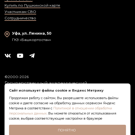
Купить по Пушкинской карте
Участникам СВО
Сотрудничество
Уфа, ул. Ленина, 50
ГКЗ «Башкортостан»
©2000-2026
Государственный академический
симфонический оркестр
Сайт использует файлы cookie и Яндекс Метрику
Республики Башкортостан
Продолжая работу с сайтом, Вы разрешаете использовать файлы
cookie и даете согласие на обработку данных сервисом Яндекс
Политика обработки персональных данных
Метрика в соответствии с
Политикой в отношении обработки
персональных данных
. Вы можете отказаться от использования
Оставить отзыв о Госоркестре РБ
cookie, выбрав соответствующие настройки в браузере
Создание сайта
ПОНЯТНО
Architect