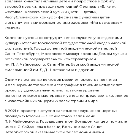
вовлекая юных талантливый детей и подростков в орбиту
высокой музыки: проводит ежегодный Фестиваль «Елкэн»,
Фестиваль классической музыки «Дети — детям»,
Республиканский конкурс- фестиваль с участием детей
с ограниченными возможностями здоровья «Мы раскрываем
крылья».
Коллектив успешно сотрудничает с ведущими учреждениями
культуры России: Московской государственной академической
филармонией, Государственной академической капеллой
Санкт-Петербурга, Московским международным Домом музыки,
Московской государственной консерваторией
им. П. И. Чайковского, Санкт-Петербургской академической
филармонией им. Д. Д. Шостаковича и другими.
Одним из основных векторов развития оркестра является
и расширение творческой географии: в течение четырех лет
оркестру удалось значительно повысить уровень
исполнительского мастерства и успешно представить коллектив
в известнейших концертных залах страны и мира.
В 2021 г. оркестр выступил на четырех ведущих концертных
площадках России — в Концертном зале имени
П. И. Чайковского, Государственном Большом концертном зале
имени С. Сайдашева в Казани, Большом зале Санкт-
Петербургской академической филармонии имени