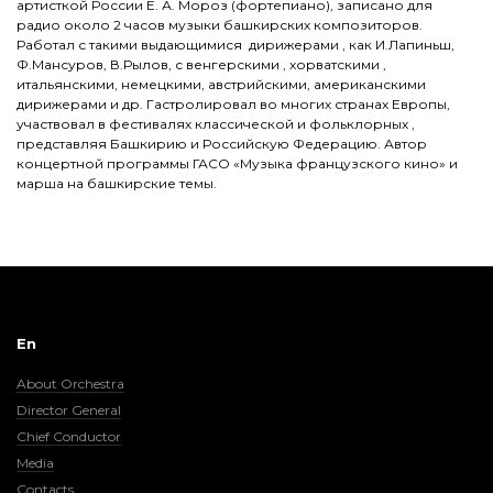
артисткой России Е. А. Мороз (фортепиано), записано для
радио около 2 часов музыки башкирских композиторов.
Работал с такими выдающимися дирижерами , как И.Лапиньш,
Ф.Мансуров, В.Рылов, с венгерскими , хорватскими ,
итальянскими, немецкими, австрийскими, американскими
дирижерами и др. Гастролировал во многих странах Европы,
участвовал в фестивалях классической и фольклорных ,
представляя Башкирию и Российскую Федерацию. Автор
концертной программы ГАСО «Музыка французского кино» и
марша на башкирские темы.
En
About Orchestra
Director General
Chief Conductor
Media
Contacts