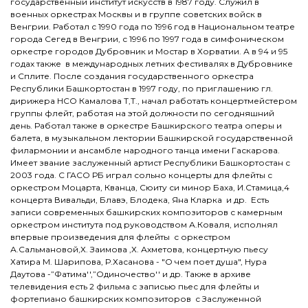
государственный институт искусств в 1987 году. Служил в
военных оркестрах Москвы и в группе советских войск в
Венгрии. Работал с 1990 года по 1996 год в Национальном театре
города Сегед в Венгрии, с 1996 по 1997 года в симфоническом
оркестре городов Дубровник и Мостар в Хорватии. А в 94 и 95
годах также в международных летних фестивалях в Дубровнике
и Сплите. После создания государственного оркестра
Республики Башкортостан в 1997 году, по приглашению гл.
дирижера НСО Камалова Т,Т., начал работать концертмейстером
группы флейт, работая на этой должности по сегодняшний
день. Работал также в оркестре Башкирского театра оперы и
балета, в музыкальном лектории Башкирской государственной
филармонии и ансамбле народного танца имени Гаскарова.
Имеет звание заслуженный артист Республики Башкортостан с
2003 года. С ГАСО РБ играл сольно концерты для флейты с
оркестром Моцарта, Кванца, Сюиту си минор Баха, И.Стамица,4
концерта Вивальди, Блавэ, Блодека, Яна Кларка и др. Есть
записи современных башкирских композиторов с камерным
оркестром института под руководством А.Коваля, исполнял
впервые произведения для флейты с оркестром
А.Сальмановой,Х. Заимова ,Х. Ахметова, концертную пьесу
Хатира М. Шарипова, Р.Хасанова - "О чем поет душа", Нура
Даутова -”Фатима'',”Одиночество'' и др. Также в архиве
телевидения есть 2 фильма с записью пьес для флейты и
фортепиано башкирских композиторов с Заслуженной