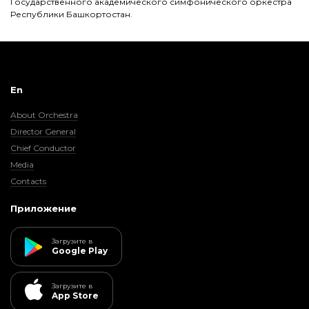
Государственного академического симфонического оркестра
Республики Башкортостан.
En
About Orchestra
Director General
Chief Conductor
Media
Contacts
Приложение
Загрузите в
Google Play
Загрузите в
App Store