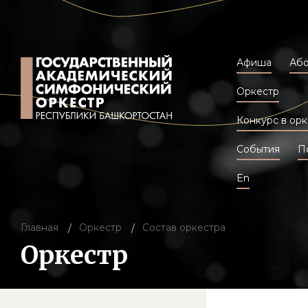
Афиша
Аб
Оркестр
Конкурс в орк
События
П
En
Главная
Оркестр
Состав оркестра
Оркестр