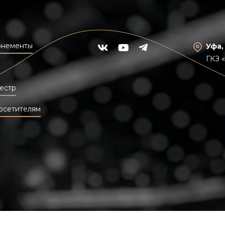
онементы
Уфа,
ГКЗ 
естр
осетителям