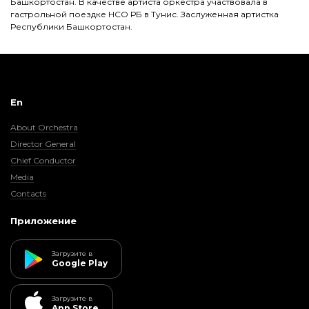
Башкортостан. В качестве артиста оркестра участвовала в
гастрольной поездке НСО РБ в Тунис. Заслуженная артистка
Республики Башкортостан.
En
About Orchestra
Director General
Chief Conductor
Media
Contacts
Приложение
Загрузите в
Google Play
Загрузите в
App Store