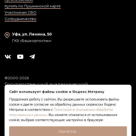
Купить по Пушкинской карте
Участникам СВО
Сотрудничество
Уфа, ул. Ленина, 50
ГКЗ «Башкортостан»
©2000-2026
Государственный академический
симфонический оркестр
Сайт использует файлы cookie и Яндекс Метрику
Республики Башкортостан
Продолжая работу с сайтом, Вы разрешаете использовать файлы
cookie и даете согласие на обработку данных сервисом Яндекс
Политика обработки персональных данных
Метрика в соответствии с
Политикой в отношении обработки
персональных данных
. Вы можете отказаться от использования
Оставить отзыв о Госоркестре РБ
cookie, выбрав соответствующие настройки в браузере
Создание сайта
ПОНЯТНО
Architect