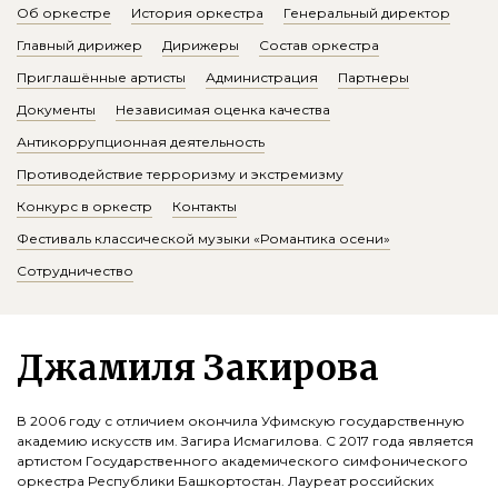
Об оркестре
История оркестра
Генеральный директор
Главный дирижер
Дирижеры
Состав оркестра
Приглашённые артисты
Администрация
Партнеры
Документы
Независимая оценка качества
Антикоррупционная деятельность
Противодействие терроризму и экстремизму
Конкурс в оркестр
Контакты
Фестиваль классической музыки «Романтика осени»
Сотрудничество
Джамиля Закирова
В 2006 году с отличием окончила Уфимскую государственную
академию искусств им. Загира Исмагилова. С 2017 года является
артистом Государственного академического симфонического
оркестра Республики Башкортостан. Лауреат российских