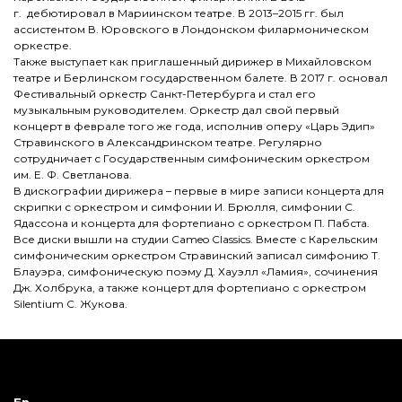
г. дебютировал в Мариинском театре. В 2013–2015 гг. был
ассистентом В. Юровского в Лондонском филармоническом
оркестре.
Также выступает как приглашенный дирижер в Михайловском
театре и Берлинском государственном балете. В 2017 г. основал
Фестивальный оркестр Санкт-Петербурга и стал его
музыкальным руководителем. Оркестр дал свой первый
концерт в феврале того же года, исполнив оперу «Царь Эдип»
Стравинского в Александринском театре. Регулярно
сотрудничает с Государственным симфоническим оркестром
им. Е. Ф. Светланова.
В дискографии дирижера – первые в мире записи концерта для
скрипки с оркестром и симфонии И. Брюлля, симфонии С.
Ядассона и концерта для фортепиано с оркестром П. Пабста.
Все диски вышли на студии Cameo Classics. Вместе с Карельским
симфоническим оркестром Стравинский записал симфонию Т.
Блауэра, симфоническую поэму Д. Хауэлл «Ламия», сочинения
Дж. Холбрука, а также концерт для фортепиано с оркестром
Silentium С. Жукова.