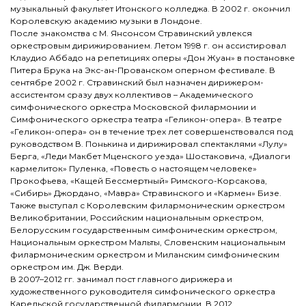
музыкальный факультет Итонского колледжа. В 2002 г. окончил
Королевскую академию музыки в Лондоне.
После знакомства с М. Янсонсом Стравинский увлекся
оркестровым дирижированием. Летом 1998 г. он ассистировал
Клаудио Аббадо на репетициях оперы «Дон Жуан» в постановке
Питера Брука на Экс-ан-Прованском оперном фестивале. В
сентябре 2002 г. Стравинский был назначен дирижером-
ассистентом сразу двух коллективов – Академического
симфонического оркестра Московской филармонии и
Симфонического оркестра театра «Геликон-опера». В театре
«Геликон-опера» он в течение трех лет совершенствовался под
руководством В. Понькина и дирижировал спектаклями «Лулу»
Берга, «Леди Макбет Мценского уезда» Шостаковича, «Диалоги
кармелиток» Пуленка, «Повесть о настоящем человеке»
Прокофьева, «Кащей Бессмертный» Римского-Корсакова,
«Сибирь» Джордано, «Мавра» Стравинского и «Кармен» Бизе.
Также выступал с Королевским филармоническим оркестром
Великобритании, Российским национальным оркестром,
Белорусским государственным симфоническим оркестром,
Национальным оркестром Мальты, Словенским национальным
филармоническим оркестром и Миланским симфоническим
оркестром им. Дж. Верди.
В 2007–2012 гг. занимал пост главного дирижера и
художественного руководителя симфонического оркестра
Карельской государственной филармонии. В 2012