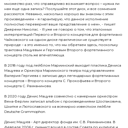
множество раз, что справедливо возникает вопрос – нужна ли
нам еще одна запись? Послушайте этот диск, и все сомнения
рассеются. Неважно, насколько хорошо вы знакомы с этим
произведением – я гарантирую, что данное исполнение
полностью перевернет ваше представление о нем», - пишет
Джереми Николас. - Я уже не говорю о том, что эталонных
интерпретаций Первого и Второго концертов для фортепиано
Чайковского на одном диске практически не существует в
природе – а это именно то, что мы обретаем здесь, поскольку
трактовка Мацуевым и Гергиевым Второго фортепианного
концерта столь же впечатляюща.
В 2018 году под лейблом Мариинский выходит пластика Дениса
Мацуева и Оркестра Мариинского театра под управлением
Валерия Гергиева с записью двух легендарных фортепианных
концертов – Второго концерта С. Прокофьева и Второго
концерта С. Рахманинова.
В 2020 году Денис Мацуев совместно с камерным оркестром
Вена-Берлин записал альбом с произведениями Шостаковича,
Шнитке и Лютославского на всемирно известном лейбле
Deutsche Grammophon.
Денис Мацуев - Арт-директор фонда им. С.В. Рахманинова. В
феврале 2006 г. пианист вошел в состав Совета по культуре и