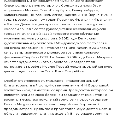
художественным руководителем Музыкального фестиваля
Crescendo, программы которого с большим успехом были
встречены в Москве, Санкт-Петербурге, Екатеринбурге,
Калининграде, Пскове, Тель-Авиве, Париже и Нью-Йорке. В 2010
году, провозглашенном годом России во Франции и Франции –
в России, Денис Мацуев принял приглашение французских
коллег и вошел в состав руководителей Фестиваля искусств
города Анси, главной идеей которого стало сближение
музыкальных культур двух стран. В 2012 году Денис стал
художественным директором I Международного фестиваля и
конкурса молодых пианистов Astana Piano Passion. В 2013 году в
качестве артистического директора возглавил конкурс-
фестиваль Сбербанк DEBUT в Киеве. В 2016 году Денис Мацуев в
качестве художественного директора и председателя
оргкомитета провёл в Москве Первый международный конкурс
для молодых пианистов Grand Piano Competition.
Особая ответственность музыканта – Межрегиональный
благотворительный фонд «Новые имена» им. И. Н. Вороновой,
воспитанником, а в настоящее время Президентом которого он
является. Фонд за свою более чем двадцатилетнюю историю
воспитал несколько поколений артистов и под руководством
Дениса Мацуева и основателя фонда Иветты Вороновой
продолжает расширять свою просветительскую деятельность в
области поддержки талантливых детей. В настоящее время - в