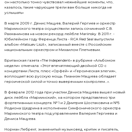
он настолько тонко чувствовал нежнейшие моменты, что,
казалось, такие чарующие трели вам больше никогда не
услышать»
В марте 2009 г. Денис Мацуев, Валерий Гергиев и оркестр
Мариинского театра осуществили запись сочинений С.В.
Рахманинова на новом рекорд-лейбле Mariinsky. В 2011 г. -
Юбилейном году Ференца Листа - RCA Red Seal выпустили
альбом «Matsuev Liszt», записанный вместе с Российским
национальным оркестром и Михаилом Плетневым.
Британская газета «The Independent» в рубрике «Альбомом
недели» отмечала: «Этот впечатляющий двойной СD с
концертами Листа, плюс «Орфей» и «Героическая элегия»,
воплощает всю русскую мощь. Пианизм Мацуева обладает
героической силой и точно выверенным контролем…».
В феврале 2012 года при участии Дениса Мацуева вышел новый
диск лейбла «Мариинский», на котором представлено три
фортепианных концерта: № 1 и 2 Дмитрия Шостаковича и №5
Родиона Щедрина в исполнении Симфонического оркестра
Мариинского театра под управлением Валерия Гергиева и
Дениса Мацуева.
Норман Лебрехт, знаменитый музыковед, критик и писатель,