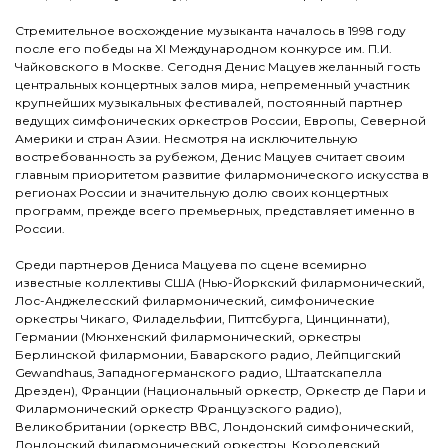
Стремительное восхождение музыканта началось в 1998 году
после его победы на XI Международном конкурсе им. П.И.
Чайковского в Москве. Сегодня Денис Мацуев желанный гость
центральных концертных залов мира, непременный участник
крупнейших музыкальных фестивалей, постоянный партнер
ведущих симфонических оркестров России, Европы, Северной
Америки и стран Азии. Несмотря на исключительную
востребованность за рубежом, Денис Мацуев считает своим
главным приоритетом развитие филармонического искусства в
регионах России и значительную долю своих концертных
программ, прежде всего премьерных, представляет именно в
России.
Среди партнеров Дениса Мацуева по сцене всемирно
известные коллективы США (Нью-Йоркский филармонический,
Лос-Анджелесский филармонический, симфонические
оркестры Чикаго, Филадельфии, Питтсбурга, Цинциннати),
Германии (Мюнхенский филармонический, оркестры
Берлинской филармонии, Баварского радио, Лейпцигский
Gewandhaus, Западногерманского радио, Штаатскапелла
Дрезден), Франции (Национальный оркестр, Оркестр де Пари и
Филармонический оркестр Французского радио),
Великобритании (оркестр ВВС, Лондонский симфонический,
Лондонский филармонический оркестры, Королевский