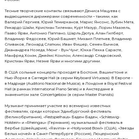
Тесные творческие контакты связывают Дениса Мацуева с
выдающимися дирижерами современности – такими, как
Валерий Гергиев, Юрий Темирканов, Марис Янсонс, Зубин Мета,
Рикардо Шайи, Кристиан Тилеман, Курт Мазур, Лорин Маазель,
Пааво Ярви, Антонио Паппано, Шарль Дютуа, Алан Гилберт,
Владимир Федосеев, Юрий Башмет, Михаил Плетнев, Владимир
Спиваков, Леонард Слаткин, Иван Фишер, Семен Бычков,
Джанандреа Нозеда, Мюнг - Вун Чунг, Юкка-Пекка Сарасте,
Манфред Хонэк, Джеймс Конлон, Александр Сладковский,
Кристиан Ярви, Неэме Ярви и многими другими.
В США сольные концерты проходят в Бостоне, Вашингтоне и
Нью-Йорке в Carnegie Hall (в серии Keyboard Virtuosos). В Европе -
в Мадриде (Auditorio Nacional de Musica), в Лондоне в Royal Festival
Hall (в рамках International Piano Series) и в Амстердаме в
знаменитом зале Concertgebow (в серии Master Pianists).
Музыкант принимает участие во всемирно известных
фестивалях, среди которых Эдинбургский фестиваль
(Великобритания), «Festspielhaus» Баден-Баден, «Schleswig-
Holstein» и «Rheingau» (Германия), музыкальный фестиваль в
Вербье (Швейцария), «Ravinia» и «Hollywood Bowl» (США), «Звезды
Белых ночей» в Санкт-Петербурге (Россия), Люцернский