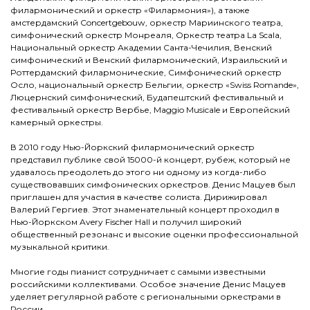
филармонический и оркестр «Филармония»), а также
амстердамский Concertgebouw, оркестр Мариинского театра,
симфонический оркестр Монреаля, Оркестр театра La Scala,
Национальный оркестр Академии Санта-Чечилия, Венский
симфонический и Венский филармонический, Израильский и
Роттердамский филармонические, Симфонический оркестр
Осло, национальный оркестр Бельгии, оркестр «Swiss Romande»,
Люцернский симфонический, Будапештский фестивальный и
фестивальный оркестр Вербье, Maggio Musicale и Европейский
камерный оркестры.
В 2010 году Нью-Йоркский филармонический оркестр
представил публике свой 15000-й концерт, рубеж, который не
удавалось преодолеть до этого ни одному из когда-либо
существовавших симфонических оркестров. Денис Мацуев был
приглашен для участия в качестве солиста. Дирижировал
Валерий Гергиев. Этот знаменательный концерт проходил в
Нью-Йоркском Avery Fischer Hall и получил широкий
общественный резонанс и высокие оценки профессиональной
музыкальной критики.
Многие годы пианист сотрудничает с самыми известными
российскими коллективами. Особое значение Денис Мацуев
уделяет регулярной работе с региональными оркестрами в
России.