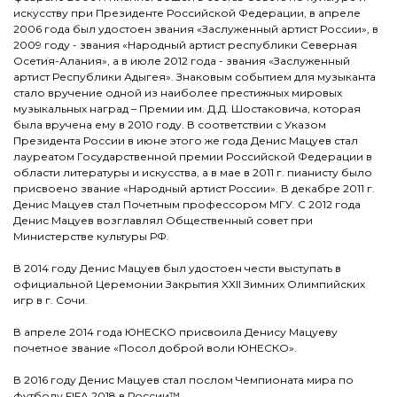
искусству при Президенте Российской Федерации, в апреле
2006 года был удостоен звания «Заслуженный артист России», в
2009 году - звания «Народный артист республики Северная
Осетия-Алания», а в июле 2012 года - звания «Заслуженный
артист Республики Адыгея». Знаковым событием для музыканта
стало вручение одной из наиболее престижных мировых
музыкальных наград – Премии им. Д.Д. Шостаковича, которая
была вручена ему в 2010 году. В соответствии с Указом
Президента России в июне этого же года Денис Мацуев стал
лауреатом Государственной премии Российской Федерации в
области литературы и искусства, а в мае в 2011 г. пианисту было
присвоено звание «Народный артист России». В декабре 2011 г.
Денис Мацуев стал Почетным профессором МГУ. С 2012 года
Денис Мацуев возглавлял Общественный совет при
Министерстве культуры РФ.
В 2014 году Денис Мацуев был удостоен чести выступать в
официальной Церемонии Закрытия XXII Зимних Олимпийских
игр в г. Сочи.
В апреле 2014 года ЮНЕСКО присвоила Денису Мацуеву
почетное звание «Посол доброй воли ЮНЕСКО».
В 2016 году Денис Мацуев стал послом Чемпионата мира по
футболу FIFA 2018 в России™.