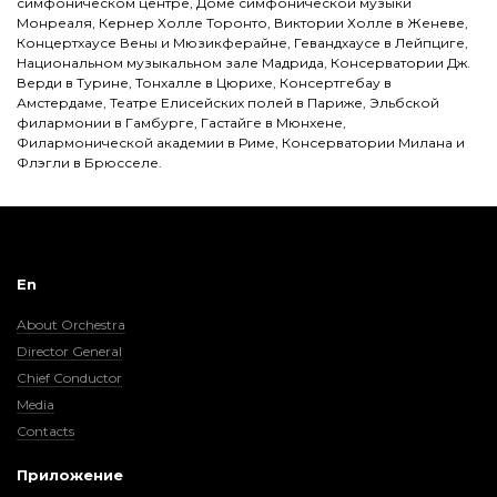
симфоническом центре, Доме симфонической музыки
Монреаля, Кернер Холле Торонто, Виктории Холле в Женеве,
Концертхаусе Вены и Мюзикферайне, Гевандхаусе в Лейпциге,
Национальном музыкальном зале Мадрида, Консерватории Дж.
Верди в Турине, Тонхалле в Цюрихе, Консертгебау в
Амстердаме, Театре Елисейских полей в Париже, Эльбской
филармонии в Гамбурге, Гастайге в Мюнхене,
Филармонической академии в Риме, Консерватории Милана и
Флэгли в Брюсселе.
En
About Orchestra
Director General
Chief Conductor
Media
Contacts
Приложение