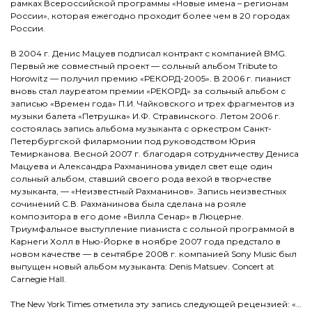
рамках Всероссийской программы «Новые имена – регионам
России», которая ежегодно проходит более чем в 20 городах
России.
В 2004 г. Денис Мацуев подписал контракт с компанией BMG.
Первый же совместный проект — сольный альбом Tribute to
Horowitz — получил премию «РЕКОРД-2005». В 2006 г. пианист
вновь стал лауреатом премии «РЕКОРД» за сольный альбом с
записью «Времен года» П.И. Чайковского и трех фрагментов из
музыки балета «Петрушка» И.Ф. Стравинского. Летом 2006 г.
состоялась запись альбома музыканта с оркестром Санкт-
Петербургской филармонии под руководством Юрия
Темирканова. Весной 2007 г. благодаря сотрудничеству Дениса
Мацуева и Александра Рахманинова увидел свет еще один
сольный альбом, ставший своего рода вехой в творчестве
музыканта, — «Неизвестный Рахманинов». Запись неизвестных
сочинений С.В. Рахманинова была сделана на рояле
композитора в его доме «Вилла Сенар» в Люцерне.
Триумфальное выступление пианиста с сольной программой в
Карнеги Холл в Нью-Йорке в ноябре 2007 года предстало в
новом качестве — в сентябре 2008 г. компанией Sony Music был
выпущен новый альбом музыканта: Denis Matsuev. Concert at
Carnegie Hall.
The New York Times отметила эту запись следующей рецензией: «…