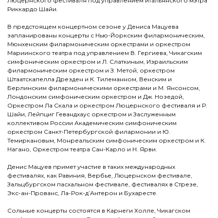
Люцернского фестиваля под управлением итальянского мэтра
Риккардо Шайи.
В предстоящем концертном сезоне у Дениса Мацуева
запланированы концерты с Нью-Йоркским филармоническим,
Мюнхенским филармоническим оркестрами и оркестром
Мариинского театра под управлением В. Гергиева, Чикагским
симфоническим оркестром и Л. Слаткиным, Израильским
филармоническим оркестром и З. Метой, оркестром
Штаатскапелла Дрезден и К. Тилеманном, Венским и
Берлинским филармоническими оркестрами и М. Янсонсом,
Лондонским симфоническим оркестром и Дж. Нозедой,
Оркестром Ла Скала и оркестром Люцернского фестиваля и Р.
Шайи, Лейпциг Гевандхаус оркестром и Заслуженным
коллективом России Академическим симфоническим
оркестром Санкт-Петербургской филармонии и Ю.
Темиркановым, Монреальским симфоническим оркестром и К.
Нагано, Оркестром театра Сан-Карло и Н. Ярви.
Денис Мацуев примет участие в таких международных
фестивалях, как Равиния, Вербье, Люцернском фестивале,
Зальцбургском пасхальном фестивале, фестивалях в Стрезе,
Экс-ан-Прованс, Ла-Рок-д’Антерон и Бухаресте.
Сольные концерты состоятся в Карнеги Холле, Чикагском