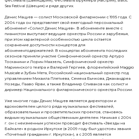
фестиваль (Швейцария), Фестиваль Брукнера (Австрия), Baltic
Sea Festival (Швеция) и ряде других.
Денис Мацуев — солист Московской филармонии с 1995 года. С
2004 года он представляет свой ежегодный персональный
абонемент «Солист Денис Мацуев». В абонементе вместе с
пианистом выступают ведущие оркестры России и зарубежья,
при этом характерной особенностью цикла остается
сохранение доступности концертов для
абонементодержателей. В концертах абонемента последних
сезонов приняли участие Симфонический оркестр Артуро
Тосканини и Лорин Маазель, Симфонический оркестр
Мариинского театра и Валерий Гергиев, флорентийский Maggio
Musicale и Зубин Мета, Российский национальный оркестр под
управлением Михаила Плетнева, Семена Бычкова, Джанандреа
Нозеды, Пааво Ярви, а также Владимир Спиваков как солист и
дирижер Национального филармонического оркестра России.
Уже многие годы Денис Мацуев является директором и
вдохновителем целого ряда музыкальных фестивалей,
образовательных и просветительских проектов, становясь
видным музыкальным общественным деятелем. Начиная с 2004
г. он с неизменным успехом проводит фестиваль «Звезды на
Байкале» в родном Иркутске (в 2009 году был удостоен звания
«Почетный гражданин г. Иркутска»), а с 2005 является