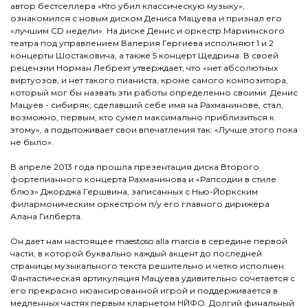
автор бестселлера «Кто убил классическую музыку»,
ознакомился с новым диском Дениса Мацуева и признал его
«лучшим CD недели». На диске Денис и оркестр Мариинского
театра под управлением Валерия Гергиева исполняют 1 и 2
концерты Шостаковича, а также 5 концерт Щедрина. В своей
рецензии Норман Лебрехт утверждает, что «нет абсолютных
виртуозов, и нет такого пианиста, кроме самого композитора,
который мог бы назвать эти работы определенно своими. Денис
Мацуев - сибиряк, сделавший себе имя на Рахманинове, стал,
возможно, первым, кто сумел максимально приблизиться к
этому», а подытоживает свои впечатления так: «Лучше этого пока
не было».
В апреле 2013 года прошла презентация диска Второго
фортепианного концерта Рахманинова и «Рапсодии в стиле
блюз» Джорджа Гершвина, записанных с Нью-Йоркским
филармоническим оркестром п/у его главного дирижёра
Алана Гилберта.
Он дает нам настоящее maestoso alla marcia в середине первой
части, в которой буквально каждый акцент до последней
страницы музыкального текста решительно и четко исполнен.
Фантастическая артикуляция Мацуева удивительно сочетается с
его прекрасно нюансированной игрой и поддерживается в
медленных частях первым кларнетом НЙФО. Долгий финальный