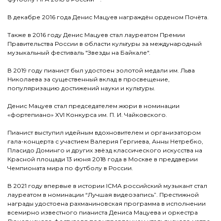
В декабре 2016 года Денис Мацуев награждён орденом Почёта.
Также в 2016 году Денис Мацуев стал лауреатом Премии
Правительства России в области культуры за международный
музыкальный фестиваль "Звезды на Байкале".
В 2019 году пианист был удостоен золотой медали им. Льва
Николаева за существенный вклад в просвещение,
популяризацию достижений науки и культуры.
Денис Мацуев стал председателем жюри в номинации
«фортепиано» XVI Конкурса им. П. И. Чайковского.
Пианист выступил идейным вдохновителем и организатором
гала-концерта с участием Валерия Гергиева, Анны Нетребко,
Пласидо Доминго и других звёзд классического искусства на
Красной площади 13 июня 2018 года в Москве в преддверии
Чемпионата мира по футболу в России.
В 2021 году впервые в истории ICMA российский музыкант стал
лауреатом в номинации “Лучшая видеозапись”. Престижной
награды удостоена рахманиновская программа в исполнении
всемирно известного пианиста Дениса Мацуева и оркестра