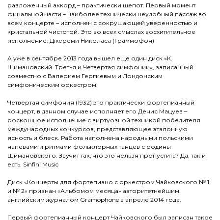
разложенный аккорд – практически шепот. Первый момент
финальной части – наиболее технически неудобный пассаж во
всем концерте – исполнен с сокрушающей уверенностью и
кристальной чистотой. Это во всех смыслах восхитительное
исполнение. Джереми Николаса (Граммофон)
А уже в сентябре 2013 года вышел еще один диск «К.
Шимановский. Третья и Четвертая симфонии», записанный
совместно с Валерием Гергиевым и Лондонским
симфоническим оркестром.
Четвертая симфония (1932) это практически фортепианный
концерт, в данном случае исполняет его Денис Мацуев –
роскошное исполнение с виртуозной техникой победителя
международных конкурсов, представляющее эталонную
ясность и блеск. Работа наполнена народными польскими
напевами и ритмами фольклорных танцев с родины
Шимановского. Звучит так, что это нельзя пропустить? Да, так и
есть. Sinfini Music
Диск «Концерты для фортепиано с оркестром Чайковского № 1
и № 2» признан «Альбомом месяца» авторитетнейшим
английским журналом Gramophone в апреле 2014 года.
Первый фортепианный концерт Чайковского был записан такое