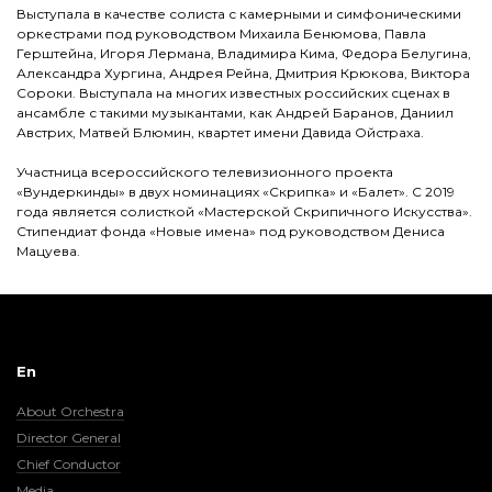
Выступала в качестве солиста с камерными и симфоническими
оркестрами под руководством Михаила Бенюмова, Павла
Герштейна, Игоря Лермана, Владимира Кима, Федора Белугина,
Александра Хургина, Андрея Рейна, Дмитрия Крюкова, Виктора
Сороки. Выступала на многих известных российских сценах в
ансамбле с такими музыкантами, как Андрей Баранов, Даниил
Австрих, Матвей Блюмин, квартет имени Давида Ойстраха.
Участница всероссийского телевизионного проекта
«Вундеркинды» в двух номинациях «Скрипка» и «Балет». С 2019
года является солисткой «Мастерской Скрипичного Искусства».
Стипендиат фонда «Новые имена» под руководством Дениса
Мацуева.
En
About Orchestra
Director General
Chief Conductor
Media