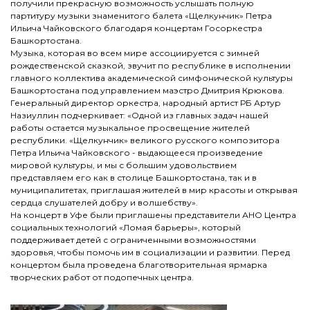
получили прекрасную возможность услышать полную
партитуру музыки знаменитого балета «Щелкунчик» Петра
Ильича Чайковского благодаря концертам Госоркестра
Башкортостана.
Музыка, которая во всем мире ассоциируется с зимней
рождественской сказкой, звучит по республике в исполнении
главного коллектива академической симфонической культуры
Башкортостана под управлением маэстро Дмитрия Крюкова.
Генеральный директор оркестра, народный артист РБ Артур
Назиуллин подчеркивает: «Одной из главных задач нашей
работы остается музыкальное просвещение жителей
республики. «Щелкунчик» великого русского композитора
Петра Ильича Чайковского - выдающееся произведение
мировой культуры, и мы с большим удовольствием
представляем его как в столице Башкортостана, так и в
муниципалитетах, приглашая жителей в мир красоты и открывая
сердца слушателей добру и волшебству».
На концерт в Уфе были приглашены представители АНО Центра
социальных технологий «Ломая барьеры», который
поддерживает детей с ограниченными возможностями
здоровья, чтобы помочь им в социализации и развитии. Перед
концертом была проведена благотворительная ярмарка
творческих работ от подопечных центра.