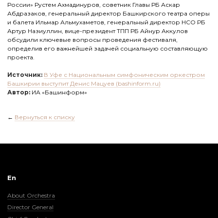
России» Рустем Ахмадинуров, советник Главы РБ Аскар
Абдразаков, генеральный директор Башкирского театра оперы
и балета Ильмар Альмухаметов, генеральный директор НСО РБ
Артур Назиуллин, вице-президент ТПП РБ Айнур Аккулов
обсудили ключевые вопросы проведения фестиваля,
определив его важнейшей задачей социальную составляющую
проекта.
Источник:
В Уфе с Национальным симфоническим оркестром
Башкирии выступит Денис Мацуев (bashinform.ru)
Автор:
ИА «Башинформ»
←
Вернуться к списку
En
About Orchestra
Director General