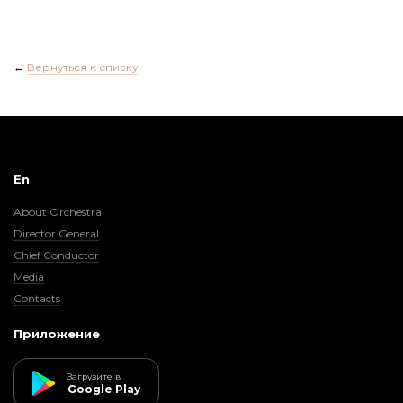
←
Вернуться к списку
En
About Orchestra
Director General
Chief Conductor
Media
Contacts
Приложение
Загрузите в
Google Play