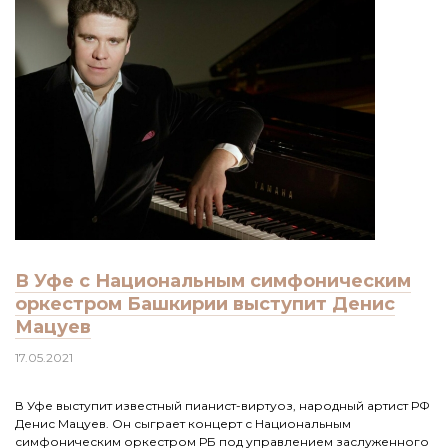
В Уфе с Национальным симфоническим
оркестром Башкирии выступит Денис
Мацуев
17.05.2021
В Уфе выступит известный пианист-виртуоз, народный артист РФ
Денис Мацуев. Он сыграет концерт с Национальным
симфоническим оркестром РБ под управлением заслуженного