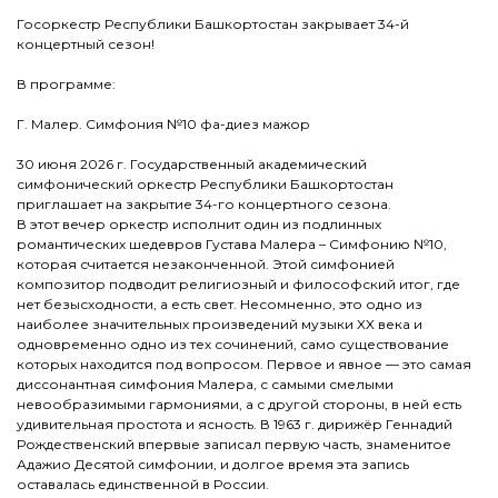
Госоркестр Республики Башкортостан закрывает 34-й
концертный сезон!
В программе:
Г. Малер. Симфония №10 фа-диез мажор
30 июня 2026 г. Государственный академический
симфонический оркестр Республики Башкортостан
приглашает на закрытие 34-го концертного сезона.
В этот вечер оркестр исполнит один из подлинных
романтических шедевров Густава Малера – Симфонию №10,
которая считается незаконченной. Этой симфонией
композитор подводит религиозный и философский итог, где
нет безысходности, а есть свет. Несомненно, это одно из
наиболее значительных произведений музыки XX века и
одновременно одно из тех сочинений, само существование
которых находится под вопросом. Первое и явное — это самая
диссонантная симфония Малера, с самыми смелыми
невообразимыми гармониями, а с другой стороны, в ней есть
удивительная простота и ясность. В 1963 г. дирижёр Геннадий
Рождественский впервые записал первую часть, знаменитое
Адажио Десятой симфонии, и долгое время эта запись
оставалась единственной в России.