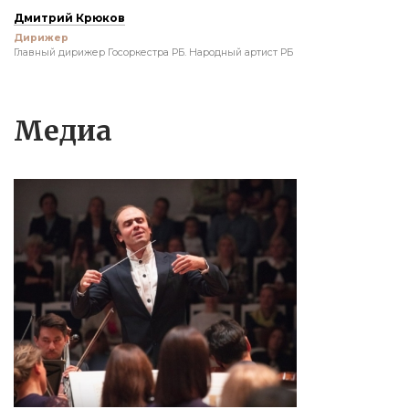
Дмитрий Крюков
Дирижер
Главный дирижер Госоркестра РБ. Народный артист РБ
Медиа