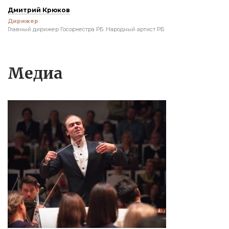
Дмитрий Крюков
Дирижер
Главный дирижер Госоркестра РБ. Народный артист РБ
Медиа