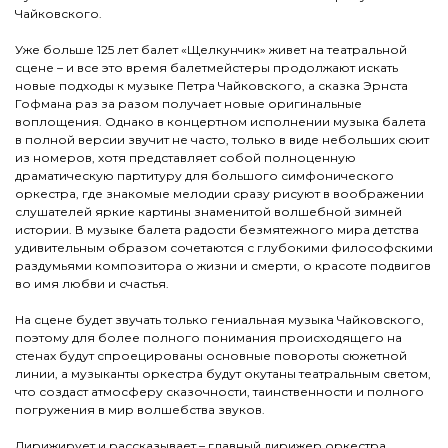
Чайковского.
Уже больше 125 лет балет «Щелкунчик» живет на театральной
сцене – и все это время балетмейстеры продолжают искать
новые подходы к музыке Петра Чайковского, а сказка Эрнста
Гофмана раз за разом получает новые оригинальные
воплощения. Однако в концертном исполнении музыка балета
в полной версии звучит не часто, только в виде небольших сюит
из номеров, хотя представляет собой полноценную
драматическую партитуру для большого симфонического
оркестра, где знакомые мелодии сразу рисуют в воображении
слушателей яркие картины знаменитой волшебной зимней
истории. В музыке балета радости безмятежного мира детства
удивительным образом сочетаются с глубокими философскими
раздумьями композитора о жизни и смерти, о красоте подвигов
во имя любви и счастья.
На сцене будет звучать только гениальная музыка Чайковского,
поэтому для более полного понимания происходящего на
стенах будут спроецированы основные повороты сюжетной
линии, а музыканты оркестра будут окутаны театральным светом,
что создаст атмосферу сказочности, таинственности и полного
погружения в мир волшебства звуков.
Дирижирует и рассказывает – главный дирижер оркестра,