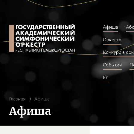
Афиша
Аб
Оркестр
Конкурс в орк
События
П
En
Главная
Афиша
Афиша