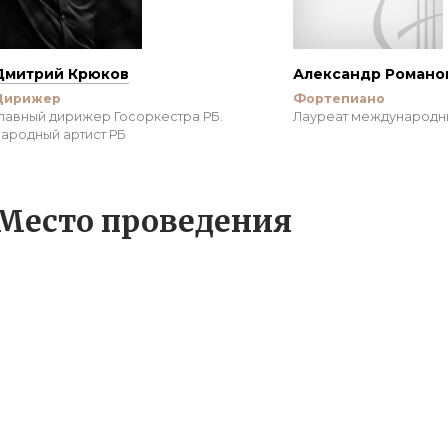
Дмитрий Крюков
Александр Романо
Дирижер
Фортепиано
лавный дирижер Госоркестра РБ.
Лауреат международн
ародный артист РБ
Место проведения