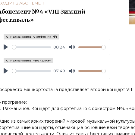
ВХОДИТ В АБОНЕМЕНТ
Абонемент №4 «VIII Зимний
фестиваль»
С. Рахманинов. Симфония №1
08:24
Play
Mute
С. Рахманинов. "Вокализ"
07:49
Play
Mute
осоркестр Башкортостана представляет второй концерт VIII
В программе:
С. Рахманинов. Концерт для фортепиано с оркестром №3. «В
дно из самых ярких творений мировой музыкальной культуры
Фортепианные концерты, отмечающие основные вехи творчес
ворческой деятельности. Один из самых блестящих пианисто