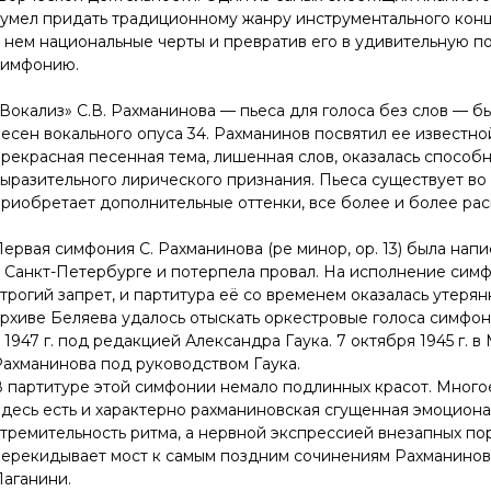
сумел придать традиционному жанру инструментального кон
 нем национальные черты и превратив его в удивительную п
симфонию.
Вокализ» С.В. Рахманинова — пьеса для голоса без слов — бы
есен вокального опуса 34. Рахманинов посвятил ее известн
рекрасная песенная тема, лишенная слов, оказалась способ
ыразительного лирического признания. Пьеса существует во
приобретает дополнительные оттенки, все более и более ра
ервая симфония С. Рахманинова (ре минор, ор. 13) была напис
в Санкт-Петербурге и потерпела провал. На исполнение си
трогий запрет, и партитура её со временем оказалась утерян
рхиве Беляева удалось отыскать оркестровые голоса симфон
 1947 г. под редакцией Александра Гаука. 7 октября 1945 г
Рахманинова под руководством Гаука.
 партитуре этой симфонии немало подлинных красот. Многое
десь есть и характерно рахманиновская сгущенная эмоциона
тремительность ритма, а нервной экспрессией внезапных пор
перекидывает мост к самым поздним сочинениям Рахманинова
Паганини.