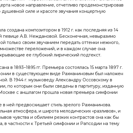
церта новое направление, отчетливо продемонстрировав
о душевной силе и красоте звучания концертную
ла создана композитором в 1912 г. как последняя из 14
ой певице А.В. Неждановой. Бесконечная, невыразимо
ной только своим звучанием передать оттенки нежного,
 множестве переложений, и в каждом случае она
скрывающие ее глубокий лирический подтекст.
ана в 1893–1895 гг. Премьера состоялась 15 марта 1897 г.
мфонии в существующем виде Рахманиновым был наложен
ной. В 1944 г. музыковеду Александру Оссовскому в
ии, по которым они были сведены в партитуру, изданную
. в Москве с аншлагом прошла новая премьера симфонии
 в ней предвосхищает стиль зрелого Рахманинова.
льная атмосфера, и широта мелодических «разливов», и
ывов чувства и обилием резких контрастов она как бы
, в частности к Третьей симфонии и Рапсодии на тему