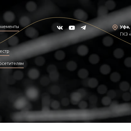
онементы
Уфа,
ГКЗ 
естр
осетителям