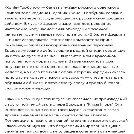
«Конёк-Горбунок» — балет на музыку русского советского
композитора Родиона Щедрина. «Конек-Горбунок» создан в
веселой манере, ассоциирующейся с русским скоморошьим
действом. В музыке Щедрина царит светлое, радостное
настроение, нарушаемое лишь эпизодами сказочной
таинственности и задушевной лиричности. «В балете Щедрина,
— пишет исследователь творчества композитора Ирина
Лихачева, — оживают колоритные сказочные персонажи
Ершова, живущие и действующие в родной стихии, говорящие
на истинно русском языке — выразительном и красочном,
исполненном юмора и лиризма. В музыке композитора
ощущается не только мастерское владение национальным
мелосом, но и его горячая любовь к героям народных сказок,
пристрастие ко всему исконно-русскому — к песням, танцам,
обрядам и обычаям, поэтическому слову и просто бытовой
стороне жизни народа».
Одним из самых культовых русских классических произведений
с восточной темой стала опера Бородина "Князь Игорь". Она
много лет не сходит со сцен всех мировых театров. А самая
яркая и знаменитая ее часть - синтез оперы и балета -
Половецкие пляски, стала одной из визитных карточек русской
классической музыки. Это безусловный мировой хит. Дикие,
стихийные пляски воинов-половцев в сочетании с нежнейшей