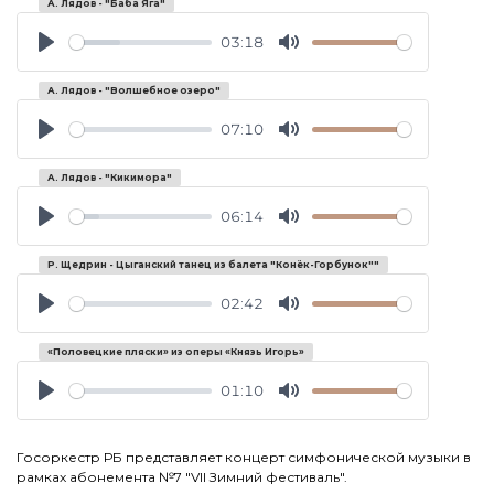
А. Лядов - "Баба Яга"
03:18
Play
Mute
А. Лядов - "Волшебное озеро"
07:10
Play
Mute
А. Лядов - "Кикимора"
06:14
Play
Mute
Р. Щедрин - Цыганский танец из балета "Конёк-Горбунок""
02:42
Play
Mute
«Половецкие пляски» из оперы «Князь Игорь»
01:10
Play
Mute
Госоркестр РБ представляет концерт симфонической музыки в
рамках абонемента №7 "VII Зимний фестиваль".