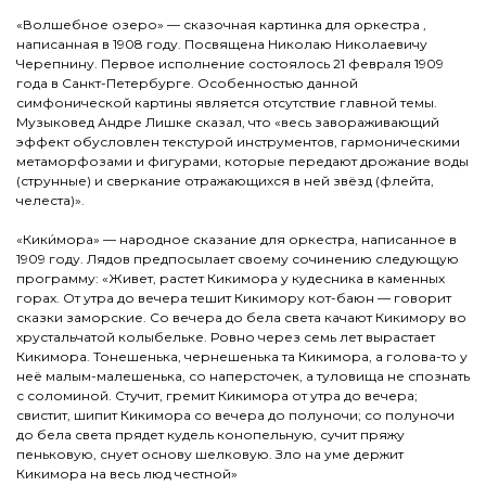
«Волшебное озеро» — сказочная картинка для оркестра ,
написанная в 1908 году. Посвящена Николаю Николаевичу
Черепнину. Первое исполнение состоялось 21 февраля 1909
года в Санкт-Петербурге. Особенностью данной
симфонической картины является отсутствие главной темы.
Музыковед Андре Лишке сказал, что «весь завораживающий
эффект обусловлен текстурой инструментов, гармоническими
метаморфозами и фигурами, которые передают дрожание воды
(струнные) и сверкание отражающихся в ней звёзд (флейта,
челеста)».
«Кики́мора» — народное сказание для оркестра, написанное в
1909 году. Лядов предпосылает своему сочинению следующую
программу: «Живет, растет Кикимора у кудесника в каменных
горах. От утра до вечера тешит Кикимору кот-баюн — говорит
сказки заморские. Со вечера до бела света качают Кикимору во
хрустальчатой колыбельке. Ровно через семь лет вырастает
Кикимора. Тонешенька, чернешенька та Кикимора, а голова-то у
неё малым-малешенька, со наперсточек, а туловища не спознать
с соломиной. Стучит, гремит Кикимора от утра до вечера;
свистит, шипит Кикимора со вечера до полуночи; со полуночи
до бела света прядет кудель конопельную, сучит пряжу
пеньковую, снует основу шелковую. Зло на уме держит
Кикимора на весь люд честной»