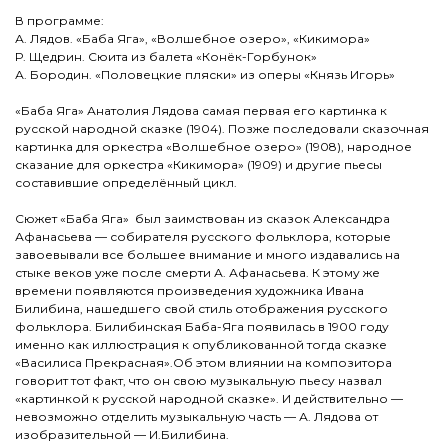
В программе:
А. Лядов. «Баба Яга», «Волшебное озеро», «Кикимора»
Р. Щедрин. Сюита из балета «Конёк-Горбунок»
А. Бородин. «Половецкие пляски» из оперы «Князь Игорь»
«Баба Яга» Анатолия Лядова самая первая его картинка к
русской народной сказке (1904). Позже последовали сказочная
картинка для оркестра «Волшебное озеро» (1908), народное
сказание для оркестра «Кикимора» (1909) и другие пьесы
составившие определённый цикл.
Сюжет «Баба Яга» был заимствован из сказок Александра
Афанасьева — собирателя русского фольклора, которые
завоевывали все большее внимание и много издавались на
стыке веков уже после смерти А. Афанасьева. К этому же
времени появляются произведения художника Ивана
Билибина, нашедшего свой стиль отображения русского
фольклора. Билибинская Баба-Яга появилась в 1900 году
именно как иллюстрация к опубликованной тогда сказке
«Василиса Прекрасная».Об этом влиянии на композитора
говорит тот факт, что он свою музыкальную пьесу назвал
«картинкой к русской народной сказке». И действительно —
невозможно отделить музыкальную часть — А. Лядова от
изобразительной — И.Билибина.