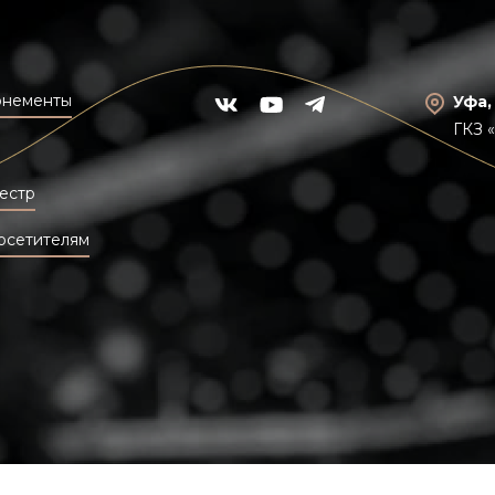
онементы
Уфа,
ГКЗ 
естр
осетителям