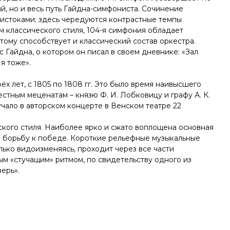
й, но и весь путь Гайдна-симфониста. Сочинение
истоками; здесь чередуются контрастные темпы
 классического стиля, 104-я симфония обладает
тому способствует и классический состав оркестра.
 Гайдна, о котором он писал в своем дневнике: «Зал
я тоже».
х лет, с 1805 по 1808 гг. Это было время наивысшего
стным меценатам – князю Ф. И. Лобковицу и графу А. К.
чало в авторском концерте в Венском театре 22
кого стиля. Наиболее ярко и сжато воплощена основная
з борьбу к победе. Короткие рельефные музыкальные
олько видоизменяясь, проходит через все части
ым «стучащим» ритмом, по свидетельству одного из
ерь».