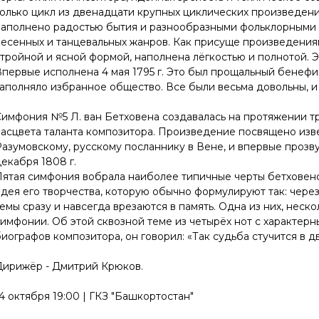
олько цикл из двенадцати крупных циклических произведени
наполнено радостью бытия и разнообразными фольклорными 
есенных и танцевальных жанров. Как присуще произведениям
тройной и ясной формой, наполнена лёгкостью и полнотой. Э
первые исполнена 4 мая 1795 г. Это был прощальный бенефис
аполняло избранное общество. Все были весьма довольны, и 
имфония №5 Л. ван Бетховена создавалась на протяжении трё
асцвета таланта композитора. Произведение посвящено изве
азумовскому, русскому посланнику в Вене, и впервые прозву
екабря 1808 г.
Пятая симфония вобрала наиболее типичные черты бетховенс
дея его творчества, которую обычно формулируют так: чере
емы сразу и навсегда врезаются в память. Одна из них, неск
имфонии. Об этой сквозной теме из четырёх нот с характерн
иографов композитора, он говорил: «Так судьба стучится в дв
Дирижёр - Дмитрий Крюков.
4 октября 19:00 | ГКЗ "Башкортостан"