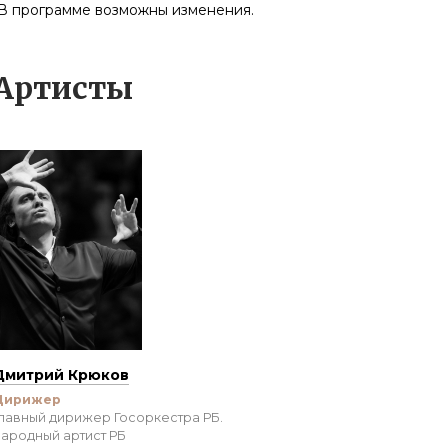
*В программе возможны изменения.
Артисты
Дмитрий Крюков
Дирижер
лавный дирижер Госоркестра РБ.
ародный артист РБ