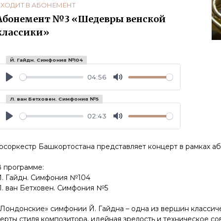
ВХОДИТ В АБОНЕМЕНТ
Абонемент №3 «Шедевры венской
классики»
Й. Гайдн. Симфония №104
04:56
Play
Mute
Л. ван Бетховен. Симфония №5
02:43
Play
Mute
Госоркестр Башкортостана представляет концерт в рамках 
В программе:
Й. Гайдн. Симфония №104
Л. ван Бетховен. Симфония №5
«Лондонские» симфонии Й. Гайдна – одна из вершин классич
ерты стиля композитора, идейная зрелость и техническое с