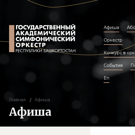
Афиша
Аб
Оркестр
Конкурс в орк
События
П
En
Главная
Афиша
Афиша