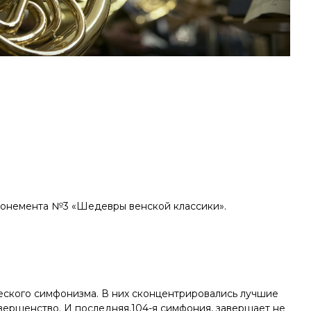
абонемента №3 «Шедевры венской классики».
еского симфонизма. В них сконцентрировались лучшие
овершенство. И последняя,104-я симфония, завершает не