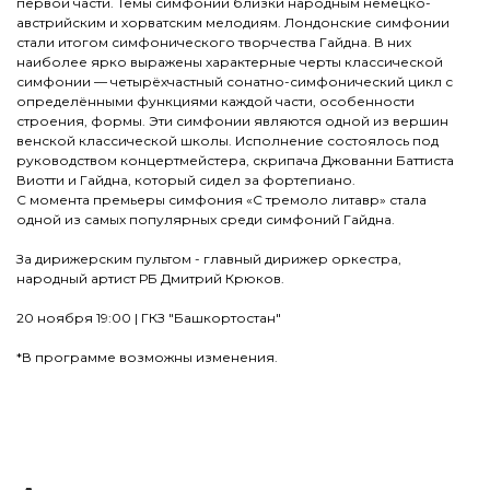
первой части. Темы симфонии близки народным немецко-
австрийским и хорватским мелодиям. Лондонские симфонии
стали итогом симфонического творчества Гайдна. В них
наиболее ярко выражены характерные черты классической
симфонии — четырёхчастный сонатно-симфонический цикл с
определёнными функциями каждой части, особенности
строения, формы. Эти симфонии являются одной из вершин
венской классической школы. Исполнение состоялось под
руководством концертмейстера, скрипача Джованни Баттиста
Виотти и Гайдна, который сидел за фортепиано.
С момента премьеры симфония «С тремоло литавр» стала
одной из самых популярных среди симфоний Гайдна.
За дирижерским пультом - главный дирижер оркестра,
народный артист РБ Дмитрий Крюков.
20 ноября 19:00 | ГКЗ "Башкортостан"
*В программе возможны изменения.