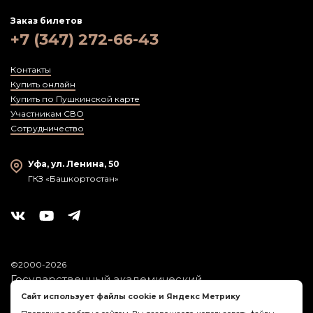
Заказ билетов
+7 (347) 272-66-43
Контакты
Купить онлайн
Купить по Пушкинской карте
Участникам СВО
Сотрудничество
Уфа, ул. Ленина, 50
ГКЗ «Башкортостан»
©2000-2026
Государственный академический
симфонический оркестр
Сайт использует файлы cookie и Яндекс Метрику
Республики Башкортостан