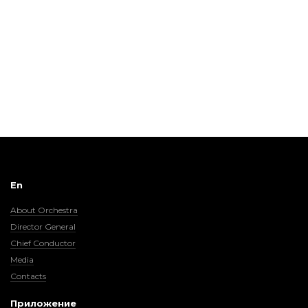
En
About Orchestra
Director General
Chief Conductor
Media
Contacts
Приложение