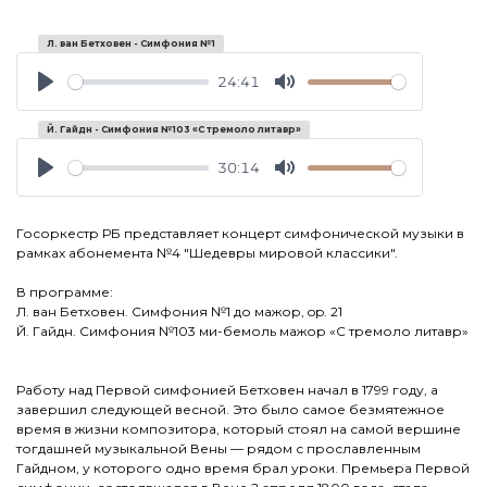
Л. ван Бетховен - Симфония № 1
24:41
Play
Mute
Й. Гайдн - Симфония № 103 «С тремоло литавр»
30:14
Play
Mute
Госоркестр РБ представляет концерт симфонической музыки в
рамках абонемента №4 "Шедевры мировой классики".
В программе:
Л. ван Бетховен. Симфония №1 до мажор, op. 21
Й. Гайдн. Симфония №103 ми-бемоль мажор «С тремоло литавр»
Работу над Первой симфонией Бетховен начал в 1799 году, а
завершил следующей весной. Это было самое безмятежное
время в жизни композитора, который стоял на самой вершине
тогдашней музыкальной Вены — рядом с прославленным
Гайдном, у которого одно время брал уроки. Премьера Первой