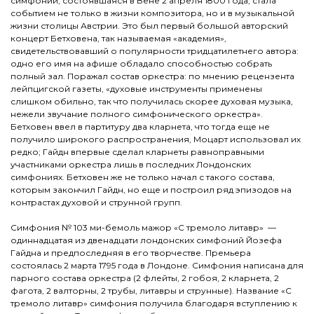
симфонии, состоявшаяся в Вене 2 апреля 1800 года, стала
событием не только в жизни композитора, но и в музыкальной
жизни столицы Австрии. Это был первый большой авторский
концерт Бетховена, так называемая «академия»,
свидетельствовавший о популярности тридцатилетнего автора:
одно его имя на афише обладало способностью собрать
полный зал. Поражал состав оркестра: по мнению рецензента
лейпцигской газеты, «духовые инструменты применены
слишком обильно, так что получилась скорее духовая музыка,
нежели звучание полного симфонического оркестра».
Бетховен ввел в партитуру два кларнета, что тогда еще не
получило широкого распространения, Моцарт использовал их
редко; Гайдн впервые сделал кларнеты равноправными
участниками оркестра лишь в последних Лондонских
симфониях. Бетховен же не только начал с такого состава,
которым закончил Гайдн, но еще и построил ряд эпизодов на
контрастах духовой и струнной групп.
Симфония № 103 ми-бемоль мажор «С тремоло литавр» —
одиннадцатая из двенадцати лондонских симфоний Йозефа
Гайдна и предпоследняя в его творчестве. Премьера
состоялась 2 марта 1795 года в Лондоне. Симфония написана для
парного состава оркестра (2 флейты, 2 гобоя, 2 кларнета, 2
фагота, 2 валторны, 2 трубы, литавры и струнные). Название «С
тремоло литавр» симфония получила благодаря вступлению к