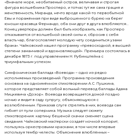
«Вначале море, необитаемый остров, величавая и строгая
фигура волшебника Просперо, и тотчас тут же сама грация и
женственность, Миранда, нечто вроде какой-то первобытной
Евы и поражённая при виде выброшенного бурею на берег
юноши красавца Фернандо, оба они друг в друга влюбляются…
Конец увертюры должен был быть изобразить, как Просперо
отказывается от волшебной своей силы и, сбросив с себя
власть чар, благословляет молодую чету соединиться узами
брака». Чайковский нашел программу «превосходной, в высшей
степени заманчивой и вдохновляющей». Премьера состоялась в
декабре 1873 г. под управлением Н. Рубинштейна с
триумфальным успехом.
Симфоническая баллада «Воевода» – одно из редко
исполняемых произведений. Программа произведения
основана на одноимённом стихотворении А.С. Пушкина,
которое представляет собой вольный перевод баллады Адама
Мицкевича «Дозор». Воевода возвращается домой поздно
ночью и видит в саду супругу, объясняющуюся с
возлюбленным. Приказав слуге стрелять в них, воевода сам
гибнет от пули соперника. Музыка следует сюжету
стихотворения: картину бешеной скачки сменяет сцена
свидания. Чайковский мастерски создаёт ночной колорит,
пользуясь оркестровыми красками, в том числе впервые
используя тембр челесты. Объяснение влюблённых –