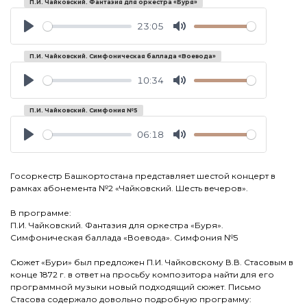
П.И. Чайковский. Фантазия для оркестра «Буря»
23:05
Play
Mute
П.И. Чайковский. Симфоническая баллада «Воевода»
10:34
Play
Mute
П.И. Чайковский. Симфония №5
06:18
Play
Mute
Госоркестр Башкортостана представляет шестой концерт в
рамках абонемента №2 «Чайковский. Шесть вечеров».
В программе:
П.И. Чайковский. Фантазия для оркестра «Буря».
Симфоническая баллада «Воевода». Симфония №5
Сюжет «Бури» был предложен П.И. Чайковскому В.В. Стасовым в
конце 1872 г. в ответ на просьбу композитора найти для его
программной музыки новый подходящий сюжет. Письмо
Стасова содержало довольно подробную программу: