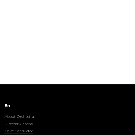
En
About Orchestra
Director General
Chief Conductor