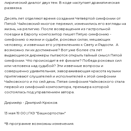
лирический диалог двух тем. В коде наступает драматическая
развязка.
Десять лет отделяют время создания Четвёртой симфонии от
Пятой. Чайковский многое пережил, изменились его взгляды на
жизнь, на религию. После возвращения из гастрольной
поездки в Европу композитор пишет Пятую симфонию -
симфонию о жизни и судьбе, роковых силах, мешающих
человеку, и извечных его устремлениях к Свету и Радости. А
возможно ли их достижение? Вот уже более ста лет
выдающиеся дирижеры пытаются открыть тайный смысл Пятой
симфонии. Что происходит в её финале? Победа роковых сил
или человека над судьбой? Эти извечные вопросы и
совершенно удивительная, завораживающая красота музыки
притягивают слушателей и исполнителей к этой симфонии
Чайковского и по сей день. Пятая симфония Чайковского стала
первой из симфоний композитора, премьера которой
состоялась под управлением автора.
Дирижёр - Дмитрий Крюков.
13 мая 19:00 | ГКЗ "Башкортостан"
*В программе возможны изменения.