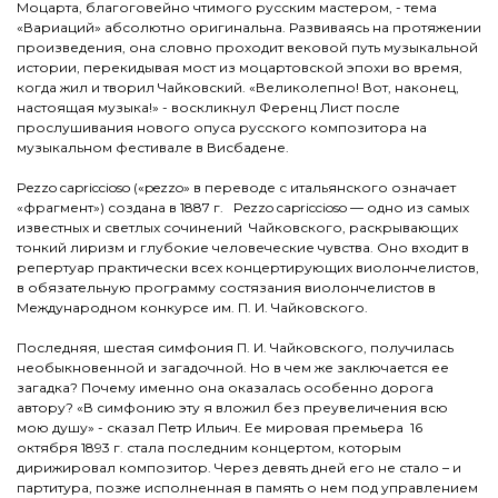
Моцарта, благоговейно чтимого русским мастером, - тема
«Вариаций» абсолютно оригинальна. Развиваясь на протяжении
произведения, она словно проходит вековой путь музыкальной
истории, перекидывая мост из моцартовской эпохи во время,
когда жил и творил Чайковский. «Великолепно! Вот, наконец,
настоящая музыка!» - воскликнул Ференц Лист после
прослушивания нового опуса русского композитора на
музыкальном фестивале в Висбадене.
Pezzo capriccioso («pezzo» в переводе с итальянского означает
«фрагмент») создана в 1887 г. Pezzo capriccioso — одно из самых
известных и светлых сочинений Чайковского, раскрывающих
тонкий лиризм и глубокие человеческие чувства. Оно входит в
репертуар практически всех концертирующих виолончелистов,
в обязательную программу состязания виолончелистов в
Международном конкурсе им. П. И. Чайковского.
Последняя, шестая симфония П. И. Чайковского, получилась
необыкновенной и загадочной. Но в чем же заключается ее
загадка? Почему именно она оказалась особенно дорога
автору? «В симфонию эту я вложил без преувеличения всю
мою душу» - сказал Петр Ильич. Ее мировая премьера 16
октября 1893 г. стала последним концертом, которым
дирижировал композитор. Через девять дней его не стало – и
партитура, позже исполненная в память о нем под управлением