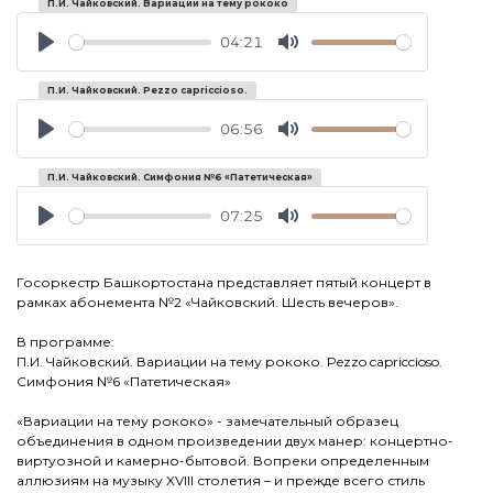
П.И. Чайковский. Вариации на тему рококо
04:21
Play
Mute
П.И. Чайковский. Pezzo capriccioso.
06:56
Play
Mute
П.И. Чайковский. Симфония №6 «Патетическая»
07:25
Play
Mute
Госоркестр Башкортостана представляет пятый концерт в
рамках абонемента №2 «Чайковский. Шесть вечеров».
В программе:
П.И. Чайковский. Вариации на тему рококо. Pezzo capriccioso.
Симфония №6 «Патетическая»
«Вариации на тему рококо» - замечательный образец
объединения в одном произведении двух манер: концертно-
виртуозной и камерно-бытовой. Вопреки определенным
аллюзиям на музыку XVIII столетия – и прежде всего стиль