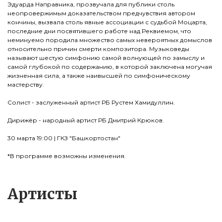
Эдуарда Направника, прозвучала для публики столь
неопровержимым доказательством предчувствия автором
кончины, вызвала столь явные ассоциации с судьбой Моцарта,
последние дни посвятившего работе над Реквиемом, что
неминуемо породила множество самых невероятных домыслов
относительно причин смерти композитора. Музыковеды
называют шестую симфонию самой волнующей по замыслу и
самой глубокой по содержанию, в которой заключена могучая
жизненная сила, а также наивысшей по симфоническому
мастерству.
Солист - заслуженный артист РБ Рустем Хамидуллин.
Дирижёр - народный артист РБ Дмитрий Крюков.
30 марта 19:00 | ГКЗ "Башкортостан"
*В программе возможны изменения.
Артисты