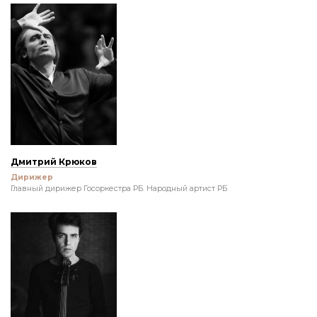
Дмитрий Крюков
Дирижер
Главный дирижер Госоркестра РБ. Народный артист РБ