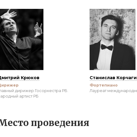
Дмитрий Крюков
Станислав Корчаг
Дирижер
Фортепиано
лавный дирижер Госоркестра РБ.
Лауреат международн
ародный артист РБ
Место проведения