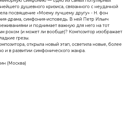
-минорную симфонию — одно из самых популярных
ьнейшего душевного кризиса, связанного с неудачной
мела посвящение «Моему лучшему другу» - Н. фон
ия-драма, симфония-исповедь. В ней Петр Ильич
еживаниями и поднимает важную для него на тот
лым роком (и может ли вообще)? Композитор изображает
ладкие грезы.
мпозитора, открыла новый этап, осветила новые, более
но и в развитии симфонического жанра.
ин (Москва)