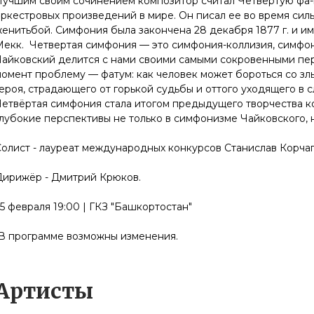
Лучшим своим сочинением композитор считал Четвертую фа
ркестровых произведений в мире. Он писал ее во время сил
енитьбой. Симфония была закончена 28 декабря 1877 г. и и
Мекк. Четвертая симфония — это симфония-коллизия, симфон
Чайковский делится с нами своими самыми сокровенными пер
момент проблему — фатум: как человек может бороться со з
ероя, страдающего от горькой судьбы и оттого уходящего в с
етвёртая симфония стала итогом предыдущего творчества ко
лубокие перспективы не только в симфонизме Чайковского, 
олист - лауреат международных конкурсов Станислав Корчаг
Дирижёр - Дмитрий Крюков.
5 февраля 19:00 | ГКЗ "Башкортостан"
*В программе возможны изменения.
Артисты