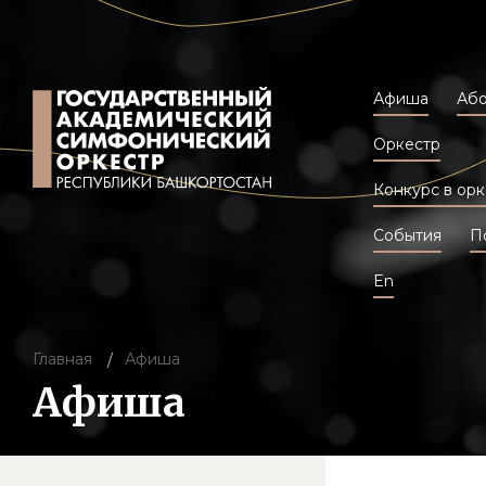
Афиша
Аб
Оркестр
Конкурс в орк
События
П
En
Главная
Афиша
Афиша