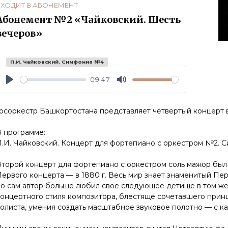
ВХОДИТ В АБОНЕМЕНТ
Абонемент №2 «Чайковский. Шесть
вечеров»
П.И. Чайковский. Симфония №4
09:47
Play
Mute
Госоркестр Башкортостана представляет четвертый концерт 
В программе:
П.И. Чайковский. Концерт для фортепиано с оркестром №2.
торой концерт для фортепиано с оркестром соль мажор был 
ервого концерта — в 1880 г. Весь мир знает знаменитый Пе
но сам автор больше любил свое следующее детище в том же
концертного стиля композитора, блестяще сочетавшего прин
олиста, умения создать масштабное звуковое полотно — с к