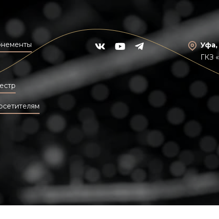
онементы
Уфа,
ГКЗ 
естр
осетителям